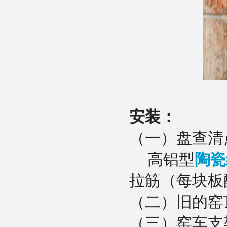
硅酸铝陶瓷纤维针刺毯
安装：
陶瓷纤维模块
（一）盘查清
高铝型
陶瓷
拉筋（每块板
（二）旧的窑
陶瓷纤维纸
（三）窑车支