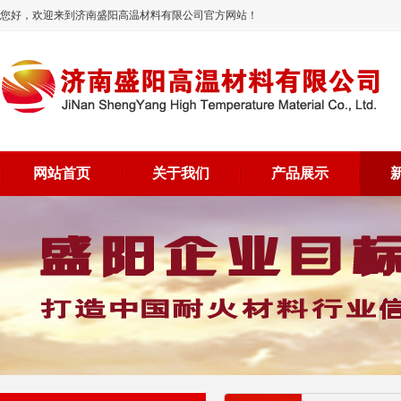
您好，欢迎来到济南盛阳高温材料有限公司官方网站！
网站首页
关于我们
产品展示