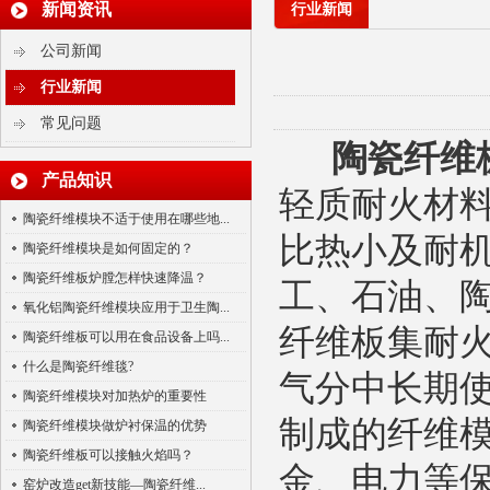
新闻资讯
行业新闻
公司新闻
行业新闻
常见问题
陶瓷纤维
产品知识
多晶莫来石纤维贴面块
轻质耐火材
陶瓷纤维模块不适于使用在哪些地...
比热小及耐
陶瓷纤维模块是如何固定的？
陶瓷纤维板炉膛怎样快速降温？
工、石油、
氧化铝陶瓷纤维模块应用于卫生陶...
纤维板
集耐
陶瓷纤维板可以用在食品设备上吗...
什么是陶瓷纤维毯?
气分中长期
气凝胶毡
陶瓷纤维模块对加热炉的重要性
制成的纤维
陶瓷纤维模块做炉衬保温的优势
陶瓷纤维板可以接触火焰吗？
金、电力等
窑炉改造get新技能—陶瓷纤维...