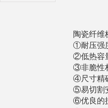
陶瓷纤维
①耐压强
陶瓷纤维浇注料
②低热容
③非脆性
④尺寸精
⑤易切割
多晶莫来石纤维贴面块
⑥优良的