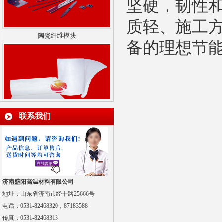
坚硬，韧性
质轻、施工
陶瓷纤维模块
备的理想节
联系我们
硅酸铝陶瓷纤维针刺毯
济南盛阳高温材料有限公司
地址：山东省济南市经十路25666号
电话：0531-82468320，87183588
纳米隔热板
传真：
0531-82468313