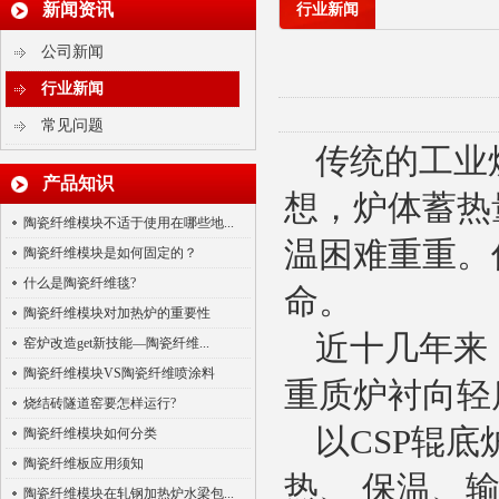
新闻资讯
行业新闻
公司新闻
行业新闻
常见问题
传统的工业
产品知识
陶瓷纤维模块
想，炉体蓄热
陶瓷纤维模块不适于使用在哪些地...
温困难重重。
陶瓷纤维模块是如何固定的？
什么是陶瓷纤维毯?
命。
陶瓷纤维模块对加热炉的重要性
近十几年来
窑炉改造get新技能—陶瓷纤维...
陶瓷纤维模块VS陶瓷纤维喷涂料
重质炉衬向轻
烧结砖隧道窑要怎样运行?
硅酸铝陶瓷纤维针刺毯
以
CSP
辊底
陶瓷纤维模块如何分类
陶瓷纤维板应用须知
热、 保温、
陶瓷纤维模块在轧钢加热炉水梁包...