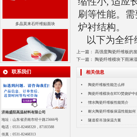
缩性小
,
适应
刷等性能。需
多晶莫来石纤维贴面块
炉衬结构。
以下为全纤
上一篇：
高强度陶瓷纤维板的
下一篇：
陶瓷纤维模块下雨淋
联系我们
相关信息
气凝胶毡
陶瓷纤维板性能怎么样
陶瓷纤维模块在RTO焚烧炉中
憎水陶瓷纤维板性能简介
耐火陶瓷纤维板保温性能如何
济南盛阳高温材料有限公司
地址：山东省济南市经十路25666号
隧道窑吊顶保温方案
电话：0531-82468320，87183588
传真：
0531-82468313
陶瓷纤维散棉