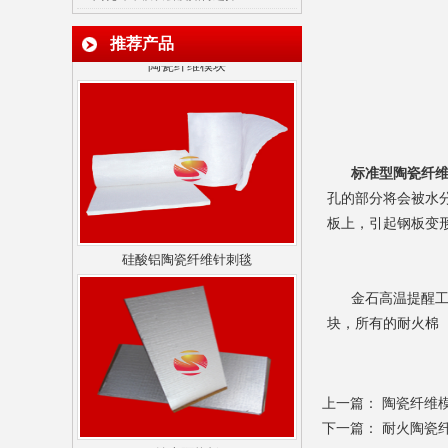
陶瓷纤维模块
推荐产品
标准型
陶瓷纤
孔的部分将会被水
板上，引起钢板变
硅酸铝陶瓷纤维针刺毯
金石高温提醒
块，所有的耐火棉
上一篇：
陶瓷纤维
纳米隔热板
下一篇：
耐火陶瓷