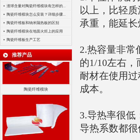
渣球含量对陶瓷纤维模块有怎样的...
以上，比轻质
陶瓷纤维模块怎么安装？详细步骤...
陶瓷纤维纸
承重，能延长
陶瓷纤维板和纳米隔热板的区别
陶瓷纤维模块在地面火炬上的应用
陶瓷纤维板生产工艺
2.热容量非
推荐产品
的1/10左
耐材在使用过
陶瓷纤维模块
成本。
3.导热率很
导热系数都很
硅酸铝陶瓷纤维针刺毯