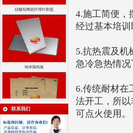
4.施工简便
经过基本培训
5.抗热震及
纳米隔热板
急冷急热情况
6.传统耐材
法开工，所以
联系我们
可点火使用。
陶瓷纤维浇注料