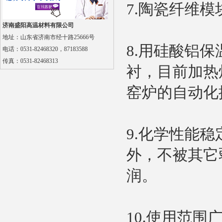
7.陶瓷纤维
济南盛阳高温材料有限公司
地址：山东省济南市经十路25666号
8.用硅酸铝
电话：0531-82468320，87183588
传真：
0531-82468313
多晶莫来石纤维贴面块
衬，目前加热
窑炉的自动化
9.化学性能
外，不被其它
气凝胶毡
润。
10.使用范