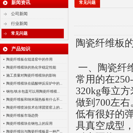
新闻资讯
常见问题
公司新闻
行业新闻
常见问题
陶瓷纤维板
陶瓷纤维浇注料
产品知识
陶瓷纤维板在辊道窑中的作用
一、
陶瓷纤
陶瓷纤维模块的热化学稳定性能
施工质量对陶瓷纤维模块的影响
常用的在250
陶瓷纤维模块在硫酸钾反应炉中的...
320kg每
钢包/铁水包盖可以用陶瓷纤维模...
硅酸铝陶瓷纤维针刺毯
做到700左
陶瓷纤维板和纳米隔热板有什么不...
陶瓷纤维喷涂技术在球团竖窑上的...
低有很好的
陶瓷纤维板市场趋势
具真空成型
陶瓷纤维模块在钢包上的应用
陶瓷纤维毡与陶瓷纤维板是一种产...