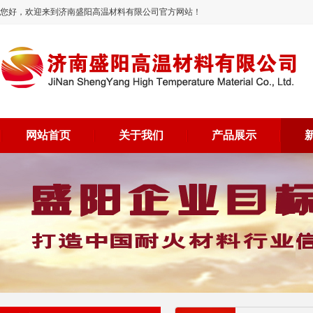
您好，欢迎来到济南盛阳高温材料有限公司官方网站！
网站首页
关于我们
产品展示