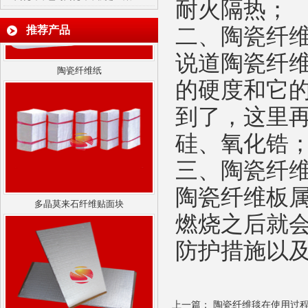
耐火隔热；
二、
陶瓷纤
推荐产品
陶瓷纤维纸
说道陶瓷纤
的硬度和它
到了，这里
硅、氧化锆
三、
陶瓷纤
多晶莫来石纤维贴面块
陶瓷纤维板
燃烧之后就
防护措施以
上一篇：
陶瓷纤维毯在使用过