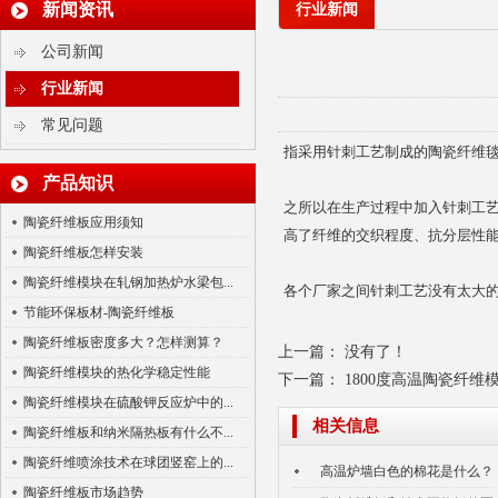
新闻资讯
行业新闻
公司新闻
行业新闻
纳米隔热板
常见问题
指采用针刺工艺制成的陶瓷纤维
产品知识
之所以在生产过程中加入针刺工
陶瓷纤维板应用须知
高了纤维的交织程度、抗分层性
陶瓷纤维板怎样安装
陶瓷纤维模块在轧钢加热炉水梁包...
各个厂家之间针刺工艺没有太大
节能环保板材-陶瓷纤维板
硅酸铝陶瓷纤维针刺毯
陶瓷纤维板密度多大？怎样测算？
上一篇： 没有了！
陶瓷纤维模块的热化学稳定性能
下一篇：
1800度高温陶瓷纤维
陶瓷纤维模块在硫酸钾反应炉中的...
相关信息
陶瓷纤维板和纳米隔热板有什么不...
陶瓷纤维喷涂技术在球团竖窑上的...
高温炉墙白色的棉花是什么？
陶瓷纤维板市场趋势